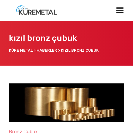
kızıl bronz çubuk
KÜRE METAL
>
HABERLER
>
KIZIL BRONZ ÇUBUK
Bronz Çubuk