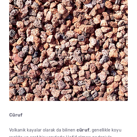
Cüruf
Volkanik kayalar olarak da bilinen
cüruf
, genellikle koyu