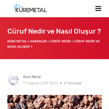
Cüruf Nedir ve Nasıl Oluşur ?
KÜRE METAL
>
HABERLER
>
CÜRÜF NEDIR
>
CÜRUF NEDIR VE
NASIL OLUŞUR ?
Küre Metal
17 Haziran 2018 18:22
0 Yorumlar